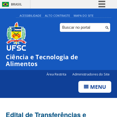
BRASIL
Simplifique!
ACESSIBILIDADE
ALTO CONTRASTE
MAPA DO SITE
Comunica BR
Participe
Acesso à informação
Legislação
Ciência e Tecnologia de
Canais
Alimentos
Área Restrita
Administradores do Site
MENU
Edital de Transferências e