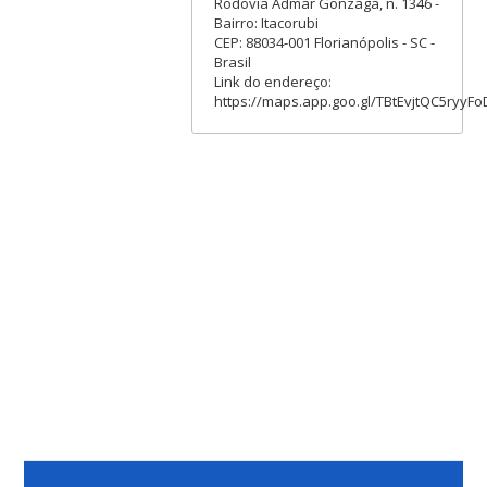
Rodovia Admar Gonzaga, n. 1346 -
Bairro: Itacorubi
CEP: 88034-001 Florianópolis - SC -
Brasil
Link do endereço:
https://maps.app.goo.gl/TBtEvjtQC5ryyFo