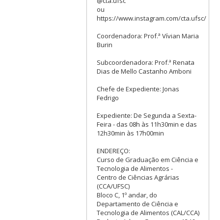
@cta.ufsc
ou
https://www.instagram.com/cta.ufsc/
Coordenadora: Prof.ª Vívian Maria
Burin
Subcoordenadora: Prof.ª Renata
Dias de Mello Castanho Amboni
Chefe de Expediente: Jonas
Fedrigo
Expediente: De Segunda a Sexta-
Feira - das 08h às 11h30min e das
12h30min às 17h00min
ENDEREÇO:
Curso de Graduação em Ciência e
Tecnologia de Alimentos -
Centro de Ciências Agrárias
(CCA/UFSC)
Bloco C, 1º andar, do
Departamento de Ciência e
Tecnologia de Alimentos (CAL/CCA)