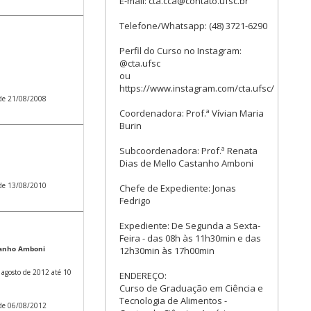
E-mail: cta.cca@contato.ufsc.br
Telefone/Whatsapp: (48) 3721-6290
Perfil do Curso no Instagram:
@cta.ufsc
ou
https://www.instagram.com/cta.ufsc/
 de 21/08/2008
Coordenadora: Prof.ª Vívian Maria
Burin
Subcoordenadora: Prof.ª Renata
Dias de Mello Castanho Amboni
 de 13/08/2010
Chefe de Expediente: Jonas
Fedrigo
Expediente: De Segunda a Sexta-
Feira - das 08h às 11h30min e das
tanho Amboni
12h30min às 17h00min
agosto de 2012 até 10
ENDEREÇO:
Curso de Graduação em Ciência e
Tecnologia de Alimentos -
 de 06/08/2012