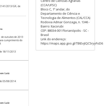
Centro de Ciências Agrárias
(CCA/UFSC)
. 2141/2013/GR, de
Bloco C, 1º andar, do
Departamento de Ciência e
Tecnologia de Alimentos (CAL/CCA)
Rodovia Admar Gonzaga, n. 1346 -
Bairro: Itacorubi
ro
CEP: 88034-001 Florianópolis - SC -
Brasil
1 de outubro de 2013
Link do endereço:
 para cumprimento do
https://maps.app.goo.gl/TBtEvjtQC5ryyFoD6
4
 de 18/11/2013
non Luiz
 de 05/08/2014
non Luiz