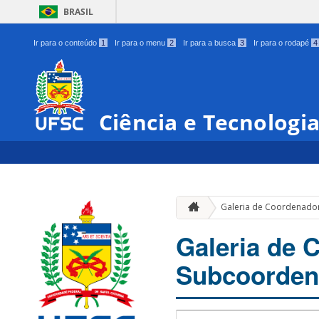
BRASIL
Ir para o conteúdo
1
Ir para o menu
2
Ir para a busca
3
Ir para o rodapé
4
Ciência e Tecnologi
Galeria de Coordenado
Galeria de 
Subcoorden