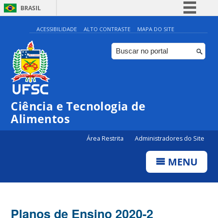
BRASIL
Simplifique!
ACESSIBILIDADE
ALTO CONTRASTE
MAPA DO SITE
Comunica BR
Participe
Acesso à informação
Legislação
Ciência e Tecnologia de
Canais
Alimentos
Área Restrita
Administradores do Site
MENU
Planos de Ensino 2020-2