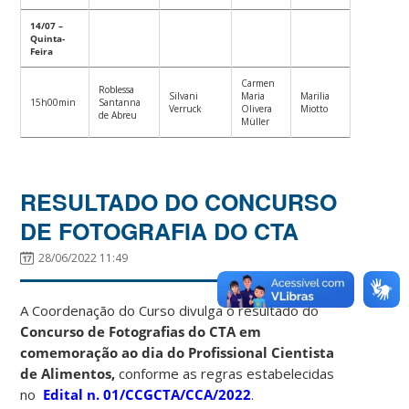
14/07 –
Quinta-
Feira
Carmen
Roblessa
Silvani
Maria
Marilia
15h00min
Santanna
Verruck
Olivera
Miotto
de Abreu
Müller
RESULTADO DO CONCURSO
DE FOTOGRAFIA DO CTA
28/06/2022 11:49
A Coordenação do Curso divulga o resultado do
Concurso de Fotografias do CTA
em
comemoração ao dia do Profissional Cientista
de Alimentos,
conforme as regras estabelecidas
no
Edital n. 01/CCGCTA/CCA/2022
.