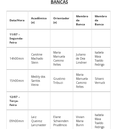
BANCAS
Membro
Membro
Acadêmico
Orientador
Data/Hora
da
da
(a)
(a)
Banca
Banca
11/07 –
Segunda-
Feira
Maria
Isabela
Caroline
Juliano
Manuela
Maia
14h00min
Machado
de Dea
Camino
Toaldo
Stein
Lindner
Feltes
Fedrigo
Maria
Medily dos
Giustino
Manuela
Silvani
15h00min
Santos
Tribuzi
Camino
Verruck
Vieira
Feltes
12/07 –
Terça-
Feira
Isabela
Laiz
Elane
Vivian
Maia
09h00min
Queiroz
Schwinden
Maria
Toaldo
Lanznaster
Prudêncio
Burin
Fedrigo