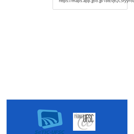
https://maps.app.goo.gl/TBtEvjtQC5ryyFo