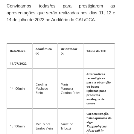
Convidamos todas/os para prestigiarem as
apresentações que serão realizadas nos dias 11, 12 e
14 de julho de 2022 no Auditório do CAL/CCA.
Acadêmico
Orientador
Data/Hora
Título do TCC
(a)
(a)
11/07/2022
Alternativas
tecnológicas
para a obtenção
Caroline
Maria
de bases
14h00min
Machado
Manuela
lipídicas para
Stein
Camino Feltes
produtos
análogos de
carne
Caracterização
físico-química da
alga
Medily dos
Giustino
15h00min
Kappaphycus
Santos Vieira
Tribuzi
Alvarezii in