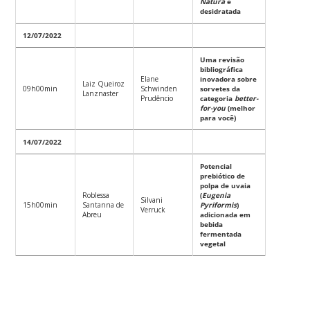
Natura
e
desidratada
12/07/2022
Uma revisão
bibliográfica
Elane
inovadora sobre
Laiz Queiroz
09h00min
Schwinden
sorvetes da
Lanznaster
Prudêncio
categoria
better-
for-you
(melhor
para você)
14/07/2022
Potencial
prebiótico de
polpa de uvaia
Roblessa
(
Eugenia
Silvani
15h00min
Santanna de
Pyriformis
)
Verruck
Abreu
adicionada em
bebida
fermentada
vegetal