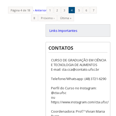
Página 4 de 18
‹ Anterior
1
2
3
4
5
6
7
8
Próximo ›
Última »
Links Importantes
CONTATOS
CURSO DE GRADUAÇÃO EM CIÊNCIA
E TECNOLOGIA DE ALIMENTOS
E-mail: cta.cca@contato.ufsc.br
Telefone/Whatsapp: (48) 3721-6290
Perfil do Curso no Instagram:
@cta.ufsc
ou
https://www.instagram.com/cta.ufsc/
Coordenadora: Prof.ª Vívian Maria
Burin