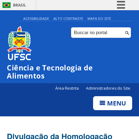
BRASIL
Simplifique!
ACESSIBILIDADE
ALTO CONTRASTE
MAPA DO SITE
Comunica BR
Participe
Acesso à informação
Legislação
Ciência e Tecnologia de
Canais
Alimentos
Área Restrita
Administradores do Site
MENU
Divulgação da Homologação